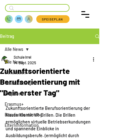
SPEISEPLAN
Beitrag
Alle News
Schule Irrel
Alle News
14. Sept. 2025
Zukunftsorientierte
Schulleben
Berufsorientierung mit
Veranstaltungen
"Dein erster Tag"
Projekte
Erasmus+
Zukunftsorientierte Berufsorientierung der 
Berufsorientierung
Klasse 10a mit VR-Brillen. Die Brillen 
ermöglichen virtuelle Betriebserkundungen 
Elterninformation
und spannende Einblicke in 
Ausbildungsberufe. (ermöglicht durch 