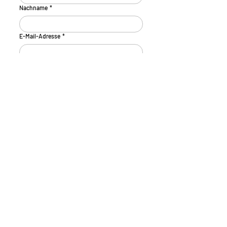
Nachname
*
E-Mail-Adresse
*
Telefonnummer
Nachricht
Ich habe die 
Datenschutzerklärung
 zur 
Kenntnis genommen.
*
ABSENDEN