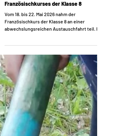
25. Mai
Europa erleben: Austauschfahrt des
Französischkurses der Klasse 8
Vom 18. bis 22. Mai 2026 nahm der
Französischkurs der Klasse 8 an einer
abwechslungsreichen Austauschfahrt teil. Im
Mittelpunkt standen dabei nicht nur
spannende Ausflüge, sondern vor allem die
europäische Idee: Gemeinsam mit den
Austauschpartnern des Collège Robert
Schumann konnten die Schülerinnen und
Schüler ihre Sprachkenntnisse erweitern,
neue Freundschaften schließen und mehr
über die Gemeinsamkeiten und Unterschiede
ihrer Kulturen erfahren. Neben dem
Austausch wartete