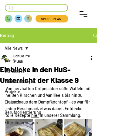
SPEISEPLAN
Beitrag
Alle News
Schule Irrel
Alle News
2. Juli
Einblicke in den HuS-
Schulleben
Unterricht der Klasse 9
Veranstaltungen
Von herzhaften Crêpes über süße Waffeln mit 
Projekte
heißen Kirschen und Vanilleeis bis hin zu 
Erasmus+
Gulasch aus dem Dampfkochtopf – es war für 
jeden Geschmack etwas dabei. Entdecke 
Berufsorientierung
tolle Rezepte 
hier
 in unserer Sammlung.
Elterninformation