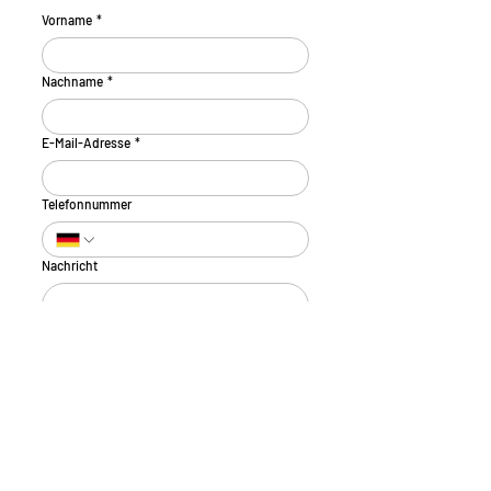
Vorname
*
Nachname
*
E-Mail-Adresse
*
Telefonnummer
Nachricht
Ich habe die 
Datenschutzerklärung
 zur 
Kenntnis genommen.
*
ABSENDEN